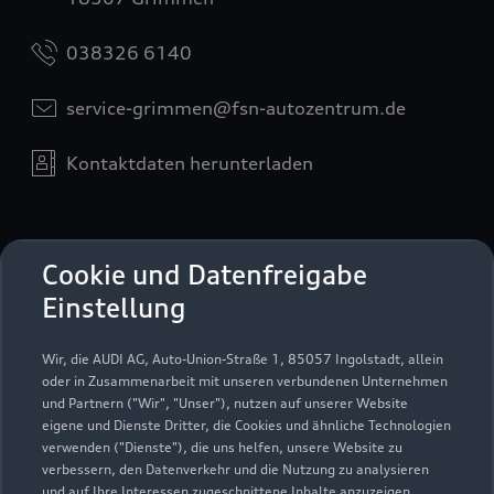
038326 6140
service-grimmen@fsn-autozentrum.de
Kontaktdaten herunterladen
Öffnungszeiten
Cookie und Datenfreigabe
Einstellung
Service
Wir, die AUDI AG, Auto-Union-Straße 1, 85057 Ingolstadt, allein
Geöffnet bis
18:00
oder in Zusammenarbeit mit unseren verbundenen Unternehmen
und Partnern ("Wir", "Unser"), nutzen auf unserer Website
eigene und Dienste Dritter, die Cookies und ähnliche Technologien
Werkstatt
verwenden ("Dienste"), die uns helfen, unsere Website zu
Geschlossen
,
öffnet am
Freitag 07:00
verbessern, den Datenverkehr und die Nutzung zu analysieren
und auf Ihre Interessen zugeschnittene Inhalte anzuzeigen,