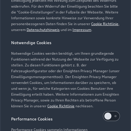
Einwilligung jederzeit mit Wirkung zum Zeitpunkt des Widerrufs
widerrufen. Für den Widerruf der Einwilligung beachten Sie bitte
die "Cookie-Einstellungen" in der Fußzeile der Webseite. Weitere
Informationen sowie konkrete Hinweise zur Verwendung Ihrer
personenbezogenen Daten finden Sie in unserer
Cookie Richtlinie
,
unserem
Datenschutzhinweis
und im
Impressum
.
Notwendige Cookies
Notwendige Cookies werden benötigt, um Ihnen grundlegende
Zur Reparatur
Funktionen während der Nutzung der Webseite zur Verfügung zu
stellen. Zu diesen Funktionen gehört z. B. der
Fahrzeugkonfigurator oder der Ensighten Privacy Manager (unser
Einwilligungsmanagementtool). Der Ensighten Privacy Manager
Zurück nach oben
verwendet Cookies, um Informationen darüber zu speichern, ob
und wenn ja, für welche Kategorien von Cookies Benutzer ihre
Einwilligung erteilt haben. Weitere Informationen zum Ensighten
Modelle
Privacy Manager, sowie zu Ihren Rechten als betroffene Person
können Sie in unserer
Cookie Richtlinie
nachlesen.
Kaufen & leasen
Alle Modelle
Performance Cookies
Modelle vergleichen
Service & Zubehör
Performance Cookies sammeln Informationen