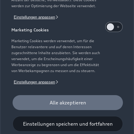
Kundenservice
Finanzierung
werden zur Optimierung der Webseite verwendet.
Garantie
Händlersuche
Aktionen & Angebote
Einstellungen anpassen
Unternehmen
Audi digital services
Audi Code
Geschäftskunden
Marketing Cookies
Karriere
myAudi
Häufige Fragen (FAQ)
Marketing Cookies werden verwendet, um für die
Investor Relations
Benutzer relevantere und auf deren Interessen
© 2026 AUDI AG. Alle Rechte vorbehalten
Audi Online Beratung
zugeschnittene Inhalte anzubieten. Sie werden auch
Presse & Media Center
verwendet, um die Erscheinungshäufigkeit einer
Impressum
Rechtliches
Hinweisgebersystem
Online-Terminvereinbarung
Werbeanzeige zu begrenzen und um die Effektivität
Datenschutz
Datenschutzinformation
Cookie-Einstellungen
von Werbekampagnen zu messen und zu steuern.
Servicekontakt
Cookie-Richtlinie
Barrierefreiheit
Audi erleben
Einstellungen anpassen
Digital Services Act
EU Data Act
Bordbuch & Bedienungsanleitungen
Newsletter
Verträge kündigen
Alle akzeptieren
1
Der Umfang des Audi CarCheck wird gegebenenfalls
fahrzeugindividuell (bzgl. Motoröl und Ladeequipment)
Einstellungen speichern und fortfahren
angepasst.