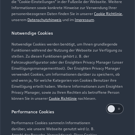
die "Cookie-Einstellungen" in der Fußzeile der Webseite. Weitere
Informationen sowie konkrete Hinweise zur Verwendung Ihrer
personenbezogenen Daten finden Sie in unserer
Cookie Richtlinie
,
unserem
Datenschutzhinweis
und im
Impressum
.
Zur Reparatur
Notwendige Cookies
Notwendige Cookies werden benötigt, um Ihnen grundlegende
Zurück nach oben
Funktionen während der Nutzung der Webseite zur Verfügung zu
stellen. Zu diesen Funktionen gehört z. B. der
Fahrzeugkonfigurator oder der Ensighten Privacy Manager (unser
Modelle
Einwilligungsmanagementtool). Der Ensighten Privacy Manager
verwendet Cookies, um Informationen darüber zu speichern, ob
und wenn ja, für welche Kategorien von Cookies Benutzer ihre
Kaufen & leasen
Alle Modelle
Einwilligung erteilt haben. Weitere Informationen zum Ensighten
Privacy Manager, sowie zu Ihren Rechten als betroffene Person
Modelle vergleichen
können Sie in unserer
Cookie Richtlinie
nachlesen.
Service & Zubehör
Neuwagensuche
Elektromodelle
Performance Cookies
Gebrauchtwagensuche
Support
Saisonale Angebote
Plug-in-Hybride
Performance Cookies sammeln Informationen
Gebrauchtwagen
darüber, wie unsere Webseite genutzt wird (z. B.
Audi Services
Über Audi
Anzahl der Besuche, Verweildauer). Diese Cookies