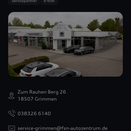
Servicepartner
e-tron
Zum Rauhen Berg 26
18507 Grimmen
038326 6140
service-grimmen@fsn-autozentrum.de